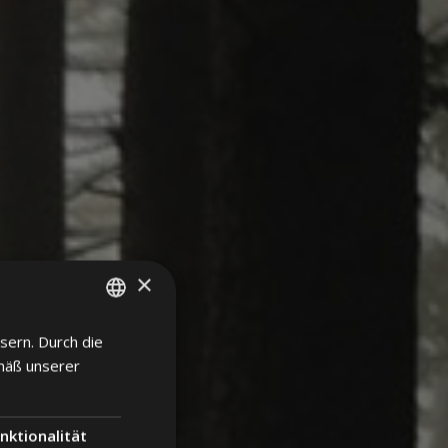
×
sern. Durch die
ITALIAN
mäß unserer
ENGLISH
GERMAN
nktionalität